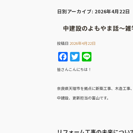
日別アーカイブ:
2026年4月22日
中建設のよもやま話～雑
投稿日
2026年4月22日
F
T
Li
a
w
n
皆さんこんにちは！
c
itt
e
e
er
奈良県天理市を拠点に新築工事、木造工事
b
中建設、更新担当の富山です。
o
o
k
リフォーム工事の未来につい