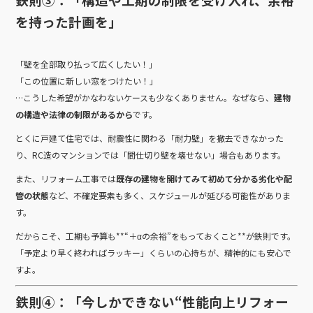
を持った計画を」
「壁を全部取り払って広くしたい！」
「この位置に新しい窓をつけたい！」
…こうした希望がかなわないケースも少なくありません。なぜなら、
建物
の構造や法律の制限があるから
です。
とくに戸建て住宅では、耐震性に関わる「耐力壁」を撤去できなかった
り、RC造のマンションでは「間仕切り壁を壊せない」場合もあります。
また、リフォーム工事では
既存の建物を開けてみて初めて分かる劣化や配
管の状態
など、不確定要素も多く、スケジュールが延びる可能性がありま
す。
だからこそ、工期も予算も**“＋αの余裕”をもっておくこと**が鉄則です。
「予定より早く終わればラッキー」くらいの心持ちが、精神的にも安心で
すよ。
鉄則④：「今しかできない“性能向上リフォー