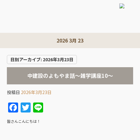
2026 3月 23
日別アーカイブ:
2026年3月23日
中建設のよもやま話～雑学講座10～
投稿日
2026年3月23日
F
T
Li
a
w
n
皆さんこんにちは！
c
itt
e
e
er