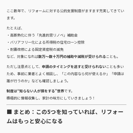
ここ数年で、リフォームに対する公的支援制度がますます充実してきてい
ます。
たとえば、
・高断熱化に伴う「先進的窓リノベ」補助金
・バリアフリー化による所得税の住宅ローン控除
・耐震改修による固定資産税の減免
など、対象になれば
数万～数十万円の補助や減税が受けられる
ことも。
ただし注意点として、
申請のタイミングを逃すと受けられない
ことも多い
ため、事前に業者とよく相談し、「この内容なら何が使えるか」「申請は
誰が行うのか」なども確認しましょう。
制度は“知らない人が損をする”世界
です。
積極的に情報収集し、家計の味方にしていきましょう！
■ まとめ：この5つを知っていれば、リフォー
ムはもっと安心になる