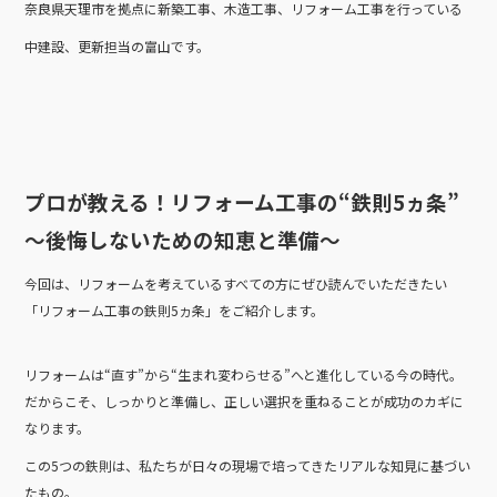
奈良県天理市を拠点に新築工事、木造工事、リフォーム工事を行っている
b
中建設、更新担当の富山です。
o
o
k
プロが教える！リフォーム工事の“鉄則5ヵ条”
～後悔しないための知恵と準備～
今回は、リフォームを考えているすべての方にぜひ読んでいただきたい
「リフォーム工事の鉄則5ヵ条」をご紹介します。
リフォームは“直す”から“生まれ変わらせる”へと進化している今の時代。
だからこそ、しっかりと準備し、正しい選択を重ねることが成功のカギに
なります。
この5つの鉄則は、私たちが日々の現場で培ってきたリアルな知見に基づい
たもの。