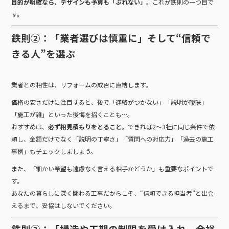
目的が明確なら、デザインも予算も「ぶれない」
。これが鉄則の一つ目で
す。
鉄則②：「業者選びは慎重に」そして“信頼で
きる人”を選ぶ
業者との相性は、リフォームの成否に直結します。
価格の安さだけに注目すると、後で「連絡がつかない」「説明が曖昧」
「施工が雑」といった後悔を招くことも…。
おすすめは、
必ず相見積もりをとること
。できれば2～3社に同じ条件で依
頼し、金額だけでなく「説明の丁寧さ」「質問への対応力」「過去の施工
事例」もチェックしましょう。
また、「細かい希望も遠慮なく言える相手かどうか」も重要なポイントで
す。
あなたの暮らしに深く関わる工事だからこそ、“信頼できる担当者”と出会
えるまで、妥協はしないでください。
鉄則③：「構造や工期の制限を受け入れ、余裕