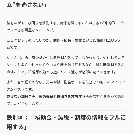
ム”を逃さない」
壁をはがす、水回りを移動する、床下を開ける――これは、家の“中身”にアク
セスできる貴重なタイミング。
ここでおすすめしたいのが、
断熱・防音・耐震といった性能向上リフォー
ム
です。
たとえば、古い家の壁の中は断熱材が入っていなかったり、劣化している
ケースも多く、せっかくクロスや床を張り替えるなら一緒に断熱材を入れ
直すことで、冷暖房の効率も上がり、快適さが格段に違ってきます。
また、音が響く家なら、天井や壁に防音ボードを仕込むのもこのタイミン
グがベストです。
見えない部分こそ、家の寿命と快適さを左右する
――そんな視点をもって臨ん
でいただきたいのです。
鉄則⑤：「補助金・減税・制度の情報をフル活
用する」