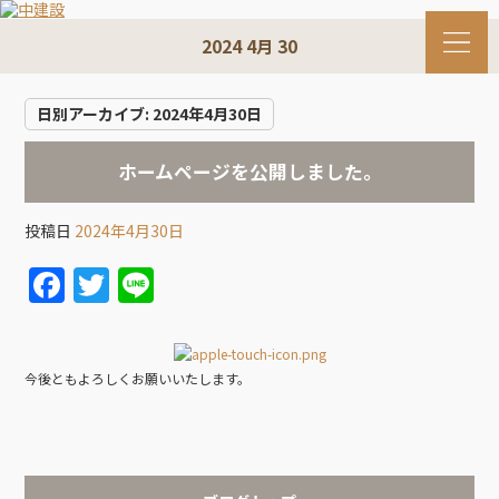
2024 4月 30
日別アーカイブ:
2024年4月30日
ホームページを公開しました。
投稿日
2024年4月30日
F
T
Li
a
w
n
c
itt
e
e
er
今後ともよろしくお願いいたします。
b
o
o