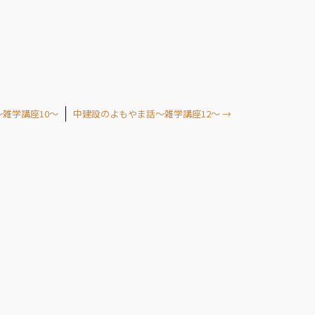
雑学講座10～
中建設のよもやま話～雑学講座12～
→