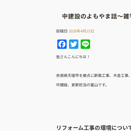
中建設のよもやま話～雑
投稿日
2026年4月15日
F
T
Li
a
w
n
皆さんこんにちは！
c
itt
e
e
er
奈良県天理市を拠点に新築工事、木造工事
b
中建設、更新担当の富山です。
o
o
k
リフォーム工事の環境につい