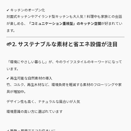
✔ キッチンのオープン化
対面式キッチンやアイランド型キッチンも大人気！料理中も家族との会話
が楽しめる、
「コミュニケーション重視型」のキッチン空間
が好まれてい
ます。
🌱2. サステナブルな素材と省エネ設備が注目
「環境にやさしい暮らし」が、今のライフスタイルのキーワードになって
います。
✔ 再生可能な自然素材の導入
竹、コルク、再生木材など、環境負荷を軽減する素材のフローリングや家
具が増加中。
デザイン性も高く、ナチュラルな風合いが人気
環境意識の高い方に選ばれています
✔ 断熱・節電でエコな住まいに