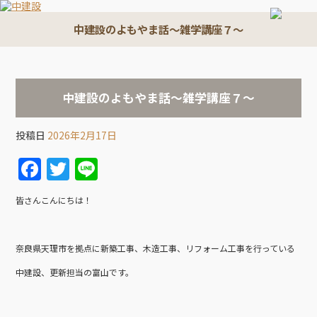
中建設のよもやま話～雑学講座７～
中建設のよもやま話～雑学講座７～
投稿日
2026年2月17日
F
T
Li
a
w
n
皆さんこんにちは！
c
itt
e
e
er
奈良県天理市を拠点に新築工事、木造工事、リフォーム工事を行っている
b
中建設、更新担当の富山です。
o
o