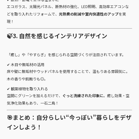
エコガラス、太陽光パネル、断熱材の強化、LED照明、高効率エアコンな
どを取り入れたリフォームで、
光熱費の削減や室内快適性のアップ
を実
現！
🍃3. 自然を感じるインテリアデザイン
「癒し」や「やすらぎ」を感じられる空間づくりが注目されています。
✔ 木目や無垢材の活用
床や壁に無垢材やウッドパネルを使用することで、温もりある雰囲気に。
木の香りや肌触りも◎。
✔ 観葉植物を取り入れる
空間にグリーンを加えるだけで、
ぐっと洗練された印象に
。癒し効果・空
気浄化効果もあり、一石二鳥！
🎯まとめ：自分らしい“今っぽい”暮らしをデザ
インしよう！