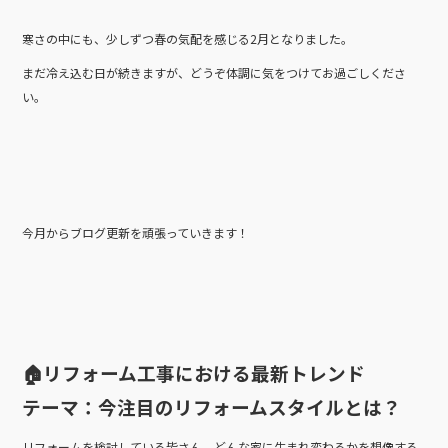
k
寒さの中にも、少しずつ春の気配を感じる2月となりました。
まだ冷え込む日が続きますが、どうぞ体調に気をつけてお過ごしくださ
い。
今月からブログ更新を頑張っていきます！
🏠リフォーム工事における最新トレンド
テーマ：今注目のリフォームスタイルとは？
リフォームを検討している皆さん、どんな家に生まれ変わるかを想像する